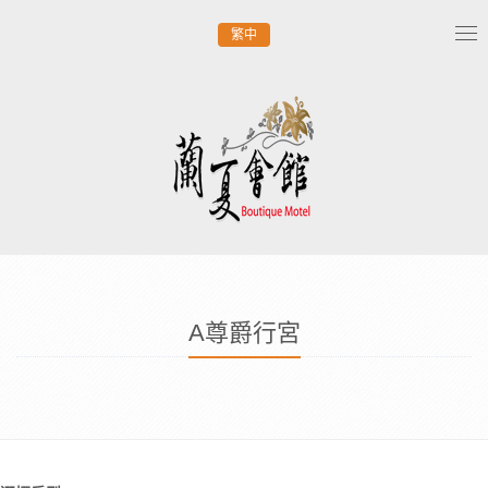
繁中
Tog
nav
A尊爵行宮