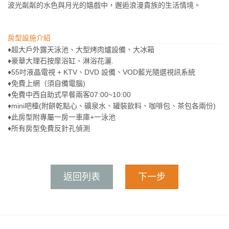
波光粼粼的水色與月光的嬉戲中，邂逅浪漫貴族的生活情境。
房型設施介紹
♦超大戶外露天泳池、大型烤肉爐設備、大冰箱
♦豪華大理石按摩浴缸、淋浴花灑.
♦55吋液晶電視 + KTV、DVD 設備、VOD藍光隨選視訊系統
♦免費上網（須自備電腦)
♦免費中西自助式早餐兩客07:00~10:00
♦mini吧檯(附餅乾點心、礦泉水、罐裝飲料、咖啡包、茶包各兩份)
♦此房型附專屬一房一車庫+一泳池
♦所有房型免費反針孔偵測
返回列表
下一步