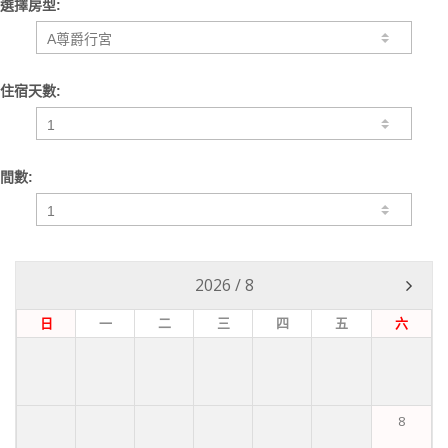
選擇房型:
住宿天數:
間數:
2026
/
8
日
一
二
三
四
五
六
8