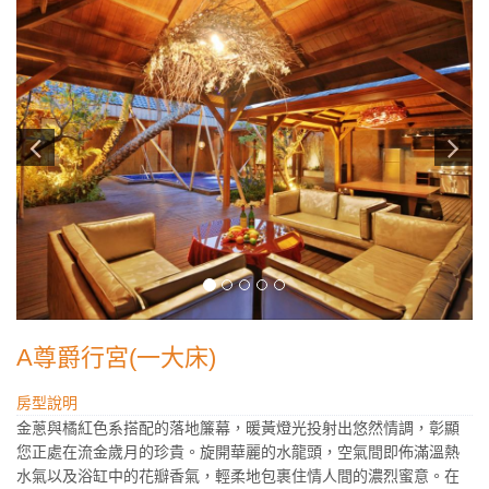
A尊爵行宮(一大床)
房型說明
金蔥與橘紅色系搭配的落地簾幕，暖黃燈光投射出悠然情調，彰顯
您正處在流金歲月的珍貴。旋開華麗的水龍頭，空氣間即佈滿溫熱
水氣以及浴缸中的花瓣香氣，輕柔地包裹住情人間的濃烈蜜意。在