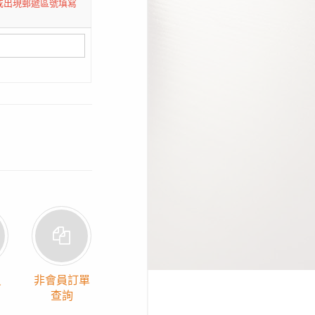
或出現郵遞區號填寫
員
非會員訂單
查詢