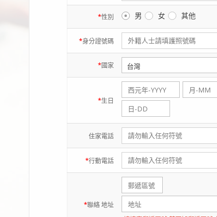
男
女
其他
*
性別
*
身分證
號碼
*
國家
*
生日
住家
電話
*
行動
電話
*
聯絡
地址