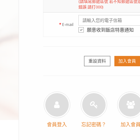
(請填寫郵遞區號 若不知郵遞區號
錯誤 請打000)
*
E-mail
願意收到飯店特惠通知
重設資料
加入會員
會員登入
忘記密碼？
加入會