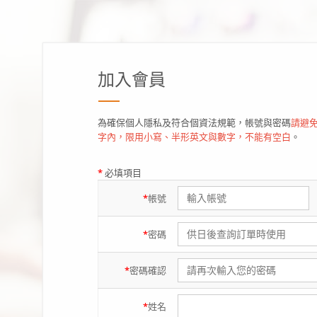
加入會員
為確保個人隱私及符合個資法規範，帳號與密碼
請避免
字內，限用小寫、半形英文與數字，不能有空白
。
*
必填項目
*
帳號
*
密碼
*
密碼
確認
*
姓名