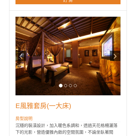
♦免費上網（須自備電腦)
♦免費中西自助式早餐兩客07:00~10:00
♦mini吧檯(附餅乾點心、礦泉水、罐裝飲料、咖啡包、茶
包各兩份)
♦此房型附專屬一房一車庫
♦所有房型免費反針孔偵
E風雅套房(一大床)
房型說明
沉穩的裝潢設計，加入暖色系調和，透過天花格柵灑落
下的光影，營造優雅內斂的空間氛圍，不論坐臥著閱