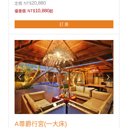
20,880
NT$
定價:
♦超大戶外露天泳池、大型烤肉爐設備、大冰箱♦豪華大
10,880
NT$
優惠價:
起
理石按摩浴缸、淋浴花灑.♦75吋液晶電視 + KTV、DVD
設備、VOD藍光隨選視訊系統♦免費上網（須自備電腦)♦
訂 房
免費中西自助式早餐兩客07:00~10:00♦mini吧檯(附餅乾
點心、礦泉水、罐裝飲料、咖啡包、茶包各兩份)♦此房
型附專屬一房一車庫+一泳池♦所有房型免費反針孔偵測​
A尊爵行宮(一大床)