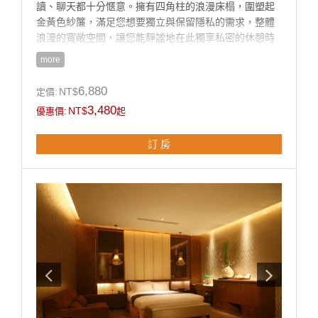
讀、聊天都十分愜意。擁有四角柱的浪漫床榻，圍塑起
金黃色紗簾，滿足您想要獨立與保留隱私的需求，整體
浪漫的寬敞空間，讓您能靜謐地在此獨享私密的休憩時
光。
more
6,880
NT$
定價:
房型設施介紹
3,480
NT$
優惠價:
起
♦豪華大理石按摩浴缸、淋浴花灑.
♦55吋液晶電視 + KTV(需指定)、DVD 設備、VOD藍光
訂 房
隨選視訊系統
♦免費上網（須自備電腦)
♦免費中西自助式早餐兩客07:00~10:00
♦mini吧檯(附餅乾點心、礦泉水、罐裝飲料、咖啡包、茶
包各兩份)
♦此房型附專屬一房一車庫
♦所有房型免費反針孔偵測