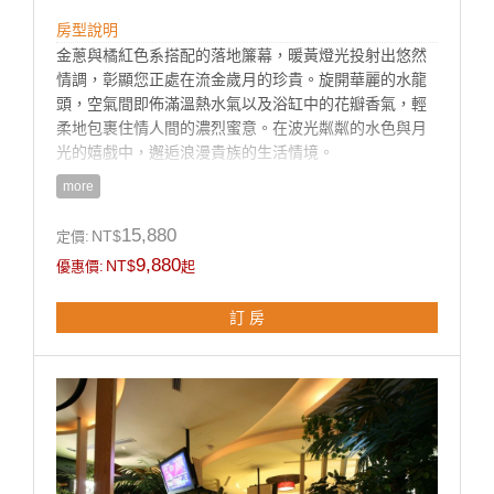
房型說明
金蔥與橘紅色系搭配的落地簾幕，暖黃燈光投射出悠然
情調，彰顯您正處在流金歲月的珍貴。旋開華麗的水龍
頭，空氣間即佈滿溫熱水氣以及浴缸中的花瓣香氣，輕
柔地包裹住情人間的濃烈蜜意。在波光粼粼的水色與月
光的嬉戲中，邂逅浪漫貴族的生活情境。
more
房型設施介紹
15,880
NT$
定價:
♦超大戶外露天泳池、大型烤肉爐設備、大冰箱
9,880
NT$
優惠價:
起
♦豪華大理石按摩浴缸、淋浴花灑.
♦55吋液晶電視 + KTV、DVD 設備、VOD藍光隨選視訊
訂 房
系統
♦免費上網（須自備電腦)
♦免費中西自助式早餐兩客07:00~10:00
♦mini吧檯(附餅乾點心、礦泉水、罐裝飲料、咖啡包、茶
包各兩份)
♦此房型附專屬一房一車庫+一泳池
♦所有房型免費反針孔偵測