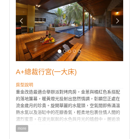
A+總裁行宮(一大床)
房型說明
重金改造最適合舉辦派對烤肉房，金蔥與橘紅色系搭配
的落地簾幕，暖黃燈光投射出悠然情調，彰顯您正處在
流金歲月的珍貴。旋開華麗的水龍頭，空氣間即佈滿溫
熱水氣以及浴缸中的花瓣香氣，輕柔地包裹住情人間的
濃烈蜜意。在波光粼粼的水色與月光的嬉戲中，邂逅浪
漫貴族的生活情境。
more
房型設施介紹