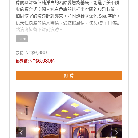
房間以深藍與純淨白的密語愛戀為基底，創造了美不勝
收的複合式空間。純白色底韻烘托出空間的典雅特質，
如同滿室的波浪輕輕襲來，並附設獨立泳池 Spa 空間，
供天性浪漫的情人盡情享受渡假風情，使您旅行中的點
點滴滴皆留下深刻痕跡。
more
房型設施介紹
9,880
NT$
定價:
♦超大室內泳池
6,080
NT$
優惠價:
起
♦豪華大理石按摩浴缸、淋浴花灑.
♦55吋液晶電視 + KTV、DVD 設備、VOD藍光隨選視訊
訂 房
系統
♦免費上網（須自備電腦)
♦免費中西自助式早餐兩客07:00~10:00
♦mini吧檯(附餅乾點心、礦泉水、罐裝飲料、咖啡包、茶
包各兩份)
♦此房型附專屬一房一車庫+一泳池
♦所有房型免費反針孔偵測