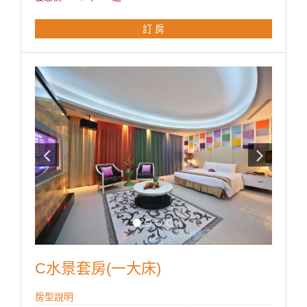
♦豪華大理石按摩浴缸、淋浴花灑.
♦55吋液晶電視 + KTV、DVD 設備、VOD藍光隨選視訊
訂 房
系統
♦免費上網（須自備電腦)
♦免費中西自助式早餐兩客07:00~10:00
♦mini吧檯(附餅乾點心、礦泉水、罐裝飲料、咖啡包、茶
包各兩份)
♦此房型附專屬一房一車庫+一泳池
♦所有房型免費反針孔偵測
C水景套房(一大床)
房型說明