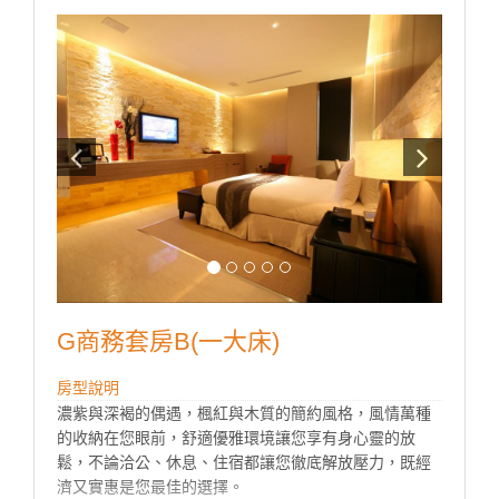
♦mini吧檯(附餅乾點心、礦泉水、罐裝飲料、咖啡包、茶
包各兩份)
♦提供停車位（非獨立車庫房型）
♦所有房型免費反針孔偵測
G商務套房B(一大床)
房型說明
濃紫與深褐的偶遇，楓紅與木質的簡約風格，風情萬種
的收納在您眼前，舒適優雅環境讓您享有身心靈的放
鬆，不論洽公、休息、住宿都讓您徹底解放壓力，既經
濟又實惠是您最佳的選擇。