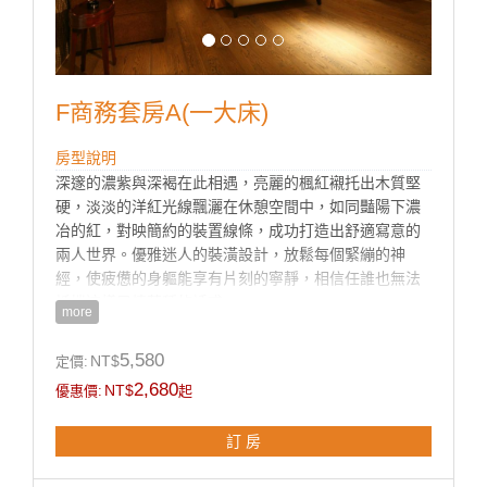
F商務套房A(一大床)
房型說明
深邃的濃紫與深褐在此相遇，亮麗的楓紅襯托出木質堅
硬，淡淡的洋紅光線飄灑在休憩空間中，如同豔陽下濃
冶的紅，對映簡約的裝置線條，成功打造出舒適寫意的
兩人世界。優雅迷人的裝潢設計，放鬆每個緊繃的神
經，使疲憊的身軀能享有片刻的寧靜，相信任誰也無法
抵擋這樣風情萬種的誘惑。
more
5,580
NT$
定價:
房型設施介紹
2,680
NT$
優惠價:
起
♦豪華按摩浴缸.
♦55吋液晶電視+VOD.DVD設備
訂 房
♦免費上網（須自備電腦)
♦免費中西自助式早餐兩客07:00~10:00