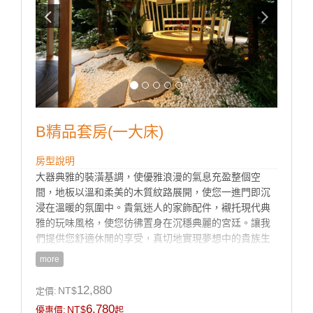
B精品套房(一大床)
房型說明
大器典雅的裝潢基調，使優雅浪漫的氣息充盈整個空
間，地板以溫和柔美的木質紋路展開，使您一進門即沉
浸在溫暖的氛圍中。貴氣迷人的家飾配件，襯托現代典
雅的玩味風格，使您彷彿置身在沉穩典麗的宮廷。讓我
們提供您舒適休閒的享受，真切地實現夢想中的貴族生
活。
more
房型設施介紹
12,880
NT$
定價:
♦超大室內泳池(212號房為叢林風格無泳池)
6,780
NT$
優惠價:
起