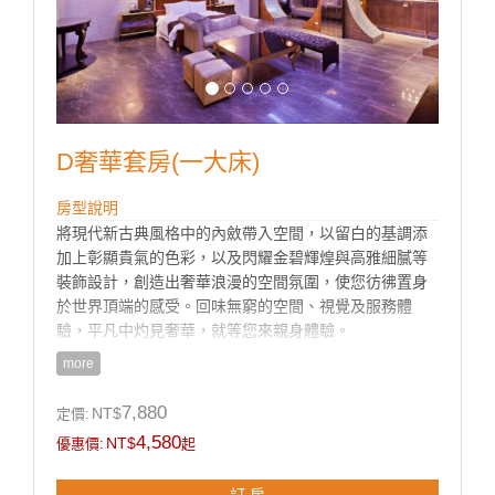
D奢華套房(一大床)
房型說明
將現代新古典風格中的內斂帶入空間，以留白的基調添
加上彰顯貴氣的色彩，以及閃耀金碧輝煌與高雅細膩等
裝飾設計，創造出奢華浪漫的空間氛圍，使您彷彿置身
於世界頂端的感受。回味無窮的空間、視覺及服務體
驗，平凡中灼見奢華，就等您來親身體驗。
more
房型設施介紹
7,880
NT$
定價:
♦豪華大理石按摩浴缸、淋浴花灑.
4,580
NT$
優惠價:
起
♦55吋液晶電視 + KTV(需指定)、DVD 設備、VOD藍光
隨選視訊系統
訂 房