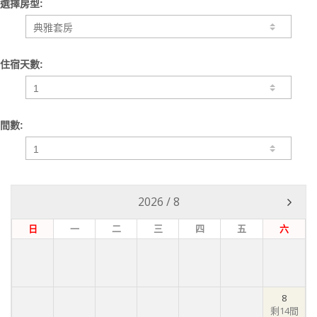
選擇房型:
住宿天數:
間數:
2026
/
8
日
一
二
三
四
五
六
8
剩14間