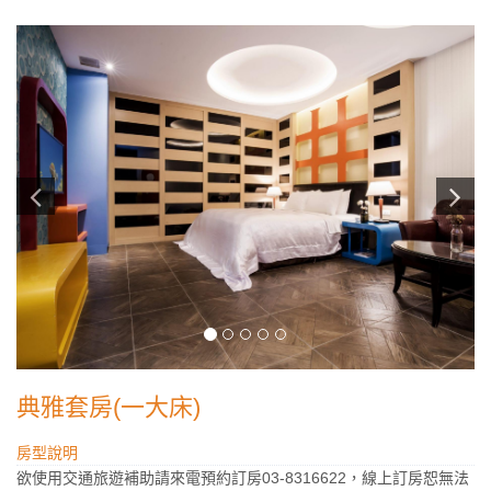
典雅套房(一大床)
房型說明
欲使用交通旅遊補助請來電預約訂房03-8316622，線上訂房恕無法