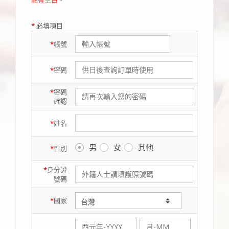
*
必填項目
*
帳號
*
密碼
*
密碼
確認
*
姓名
男
女
其他
*
性別
*
身分證
號碼
*
國家