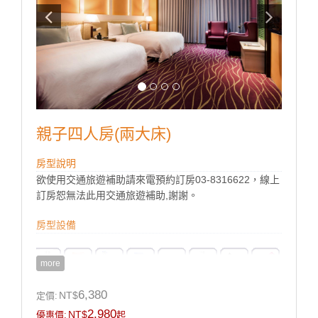
親子四人房(兩大床)
房型說明
欲使用交通旅遊補助請來電預約訂房03-8316622，線上
訂房恕無法此用交通旅遊補助,謝謝。
房型設備
more
6,380
NT$
定價:
2,980
NT$
優惠價:
起