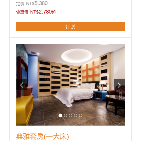
5,380
NT$
定價:
2,780
NT$
優惠價:
起
訂 房
典雅套房(一大床)