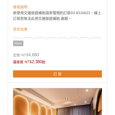
房型說明
欲使用交通旅遊補助請來電預約訂房03-8316622，線上
訂房恕無法此用交通旅遊補助,謝謝。
房型設備
more
4,680
NT$
定價:
2,380
NT$
優惠價:
起
訂 房