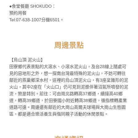
●食堂餐廳 SHOKUDO：
預約用餐
Tel:07-638-1007分機6501。
周邊景點
【烏山頂 泥火山】
田寮鄉代表景點的大滾水、小滾水泥火山，及台28線上隨處可
見的惡地形之外，想一探南台灣最特殊的泥火山，不妨可轉往
鄰近的燕巢鄉深水村，這裡的烏山頂泥火山，有3座呈錐形的泥
火山，其中2座在「火山口」仍可見到泥漿伴著沼氣所噴發的泥
流，煞是特別。前往：可由崗北路轉高37鄉道，續接高40鄉
道，轉高39鄉道，於田寮國小附近轉高38鄉道，循指標轉產業
道路可達。周邊還有鄰近的大崗山高爾夫球場與大崗山生態園
區，都是適合樂活養生與偕同親子活動的休閒景點。