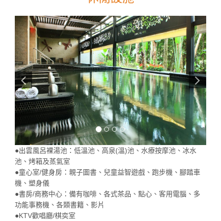
●出雲風呂裸湯池：低溫池、高泉(溫)池、水療按摩池、冰水
池、烤箱及蒸氣室
●童心室/健身房：親子圖書、兒童益智遊戲、跑步機、腳踏車
機、塑身儀
●書房/商務中心：備有咖啡、各式茶品、點心、客用電腦、多
功能事務機、各類書籍、影片
●KTV歡唱廳/棋奕室