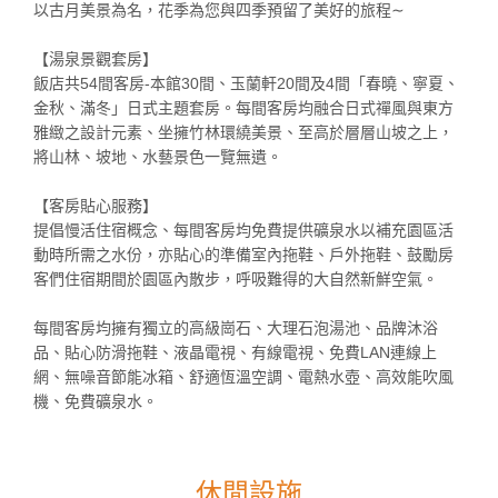
以古月美景為名，花季為您與四季預留了美好的旅程∼
【湯泉景觀套房】
飯店共54間客房-本館30間、玉蘭軒20間及4間「春曉、寧夏、
金秋、滿冬」日式主題套房。每間客房均融合日式禪風與東方
雅緻之設計元素、坐擁竹林環繞美景、至高於層層山坡之上，
將山林、坡地、水藝景色一覽無遺。
【客房貼心服務】
提倡慢活住宿概念、每間客房均免費提供礦泉水以補充園區活
動時所需之水份，亦貼心的準備室內拖鞋、戶外拖鞋、鼓勵房
客們住宿期間於園區內散步，呼吸難得的大自然新鮮空氣。
每間客房均擁有獨立的高級崗石、大理石泡湯池、品牌沐浴
品、貼心防滑拖鞋、液晶電視、有線電視、免費LAN連線上
網、無噪音節能冰箱、舒適恆溫空調、電熱水壺、高效能吹風
機、免費礦泉水。
休閒設施