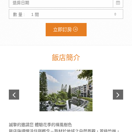
數 量 :
立即訂房
飯店簡介
誠摯的邀請您 體驗花季的禪風樹色
飯店強調慢活住宿概念－取材於地域之自然景觀，翠綠竹林，