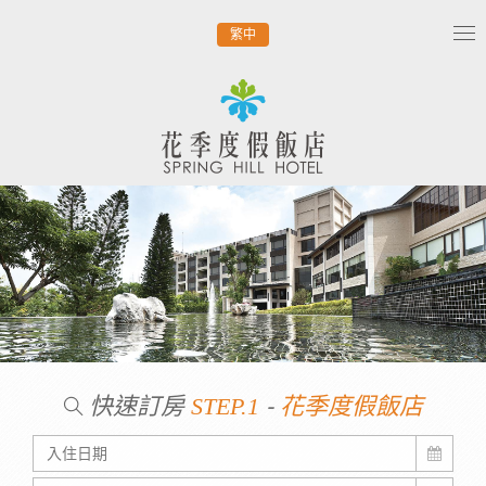
繁中
Tog
nav
快速訂房
-
STEP.1
花季度假飯店