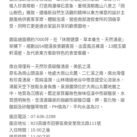
植入珍貴樟樹，打造飛瀑禪石意象、重現清朝鳳山八景之「岡
山樹色」雅致，遵循新自然生活觀的精神以東方禪意的設計主
題風格供賓客享樂，體驗泡湯、營造南部渡假會所的頂級享
受，同時它更是適合家庭共享的歡樂園地。
園區總面積約7000坪，在「休閒健康、草本養生、天然湧泉」
架構下，規劃出54間湯泉景觀客房、出雲風呂裸湯、13間玉蘭
軒湯屋、及代表東方餐飲特色的食堂餐廳。
南台灣僅有－天然珍貴碳酸湧泉、美肌之湯
原名為崗山頭溫泉，地處大崗山北麓、二仁溪之南，南台灣僅
有珍貴湧泉，質純溫潤，山林環繞地谷中愜意感受沁涼泉水、
湛藍天空下放鬆全身負擔。泉源露頭位於大崗山北麓地層之
中，地質為沉積岩。鑑定泉質屬無色無味低溫中性碳酸泉、水
質透明無色、含清澈礦泉的弱鹼性碳酸亞鐵、鉀、氯化物、碳
酸鋁及矽酸鹽等物質，PH值為7、平均水溫為22。
飯店電話：07-636-2288
飯店地址：823高雄市田寮區南安里崗北路111號
入住時間：15:00之後
退房時間：11:00之前