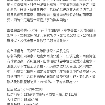
植入珍貴樟樹，打造飛瀑禪石意象、重現清朝鳳山八景之「岡
山樹色」雅致，遵循新自然生活觀的精神以東方禪意的設計主
題風格供賓客享樂，體驗泡湯、營造南部渡假會所的頂級享
受，同時它更是適合家庭共享的歡樂園地。
園區總面積約7000坪，在「休閒健康、草本養生、天然湧泉」
架構下，規劃出54間湯泉景觀客房、出雲風呂裸湯、13間玉蘭
軒湯屋、及代表東方餐飲特色的食堂餐廳。
南台灣僅有－天然珍貴碳酸湧泉、美肌之湯
原名為崗山頭溫泉，地處大崗山北麓、二仁溪之南，南台灣僅
有珍貴湧泉，質純溫潤，山林環繞地谷中愜意感受沁涼泉水、
湛藍天空下放鬆全身負擔。泉源露頭位於大崗山北麓地層之
中，地質為沉積岩。鑑定泉質屬無色無味低溫中性碳酸泉、水
質透明無色、含清澈礦泉的弱鹼性碳酸亞鐵、鉀、氯化物、碳
酸鋁及矽酸鹽等物質，PH值為7、平均水溫為22。
飯店電話：07-636-2288
飯店地址：823高雄市田寮區南安里崗北路111號
入住時間：15:00之後
退房時間：11:00之前