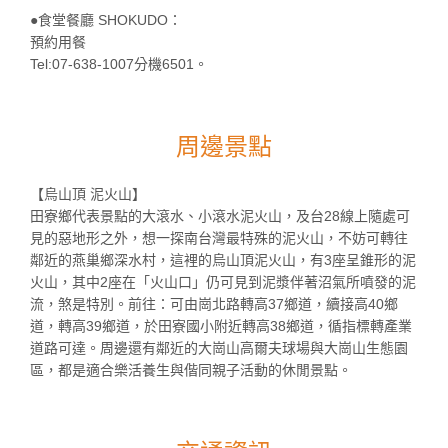
●食堂餐廳 SHOKUDO：
預約用餐
Tel:07-638-1007分機6501。
周邊景點
【烏山頂 泥火山】
田寮鄉代表景點的大滾水、小滾水泥火山，及台28線上隨處可
見的惡地形之外，想一探南台灣最特殊的泥火山，不妨可轉往
鄰近的燕巢鄉深水村，這裡的烏山頂泥火山，有3座呈錐形的泥
火山，其中2座在「火山口」仍可見到泥漿伴著沼氣所噴發的泥
流，煞是特別。前往：可由崗北路轉高37鄉道，續接高40鄉
道，轉高39鄉道，於田寮國小附近轉高38鄉道，循指標轉產業
道路可達。周邊還有鄰近的大崗山高爾夫球場與大崗山生態園
區，都是適合樂活養生與偕同親子活動的休閒景點。