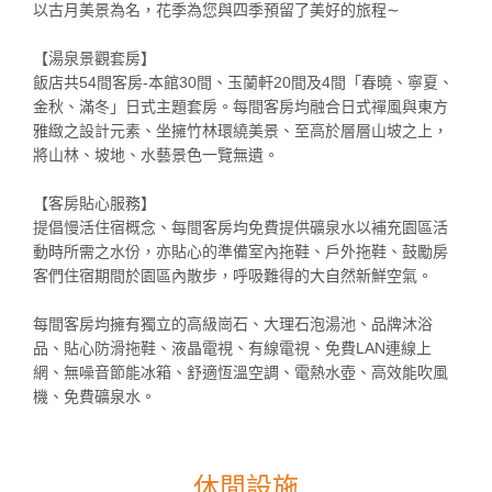
以古月美景為名，花季為您與四季預留了美好的旅程∼
【湯泉景觀套房】
飯店共54間客房-本館30間、玉蘭軒20間及4間「春曉、寧夏、
金秋、滿冬」日式主題套房。每間客房均融合日式禪風與東方
雅緻之設計元素、坐擁竹林環繞美景、至高於層層山坡之上，
將山林、坡地、水藝景色一覽無遺。
【客房貼心服務】
提倡慢活住宿概念、每間客房均免費提供礦泉水以補充園區活
動時所需之水份，亦貼心的準備室內拖鞋、戶外拖鞋、鼓勵房
客們住宿期間於園區內散步，呼吸難得的大自然新鮮空氣。
每間客房均擁有獨立的高級崗石、大理石泡湯池、品牌沐浴
品、貼心防滑拖鞋、液晶電視、有線電視、免費LAN連線上
網、無噪音節能冰箱、舒適恆溫空調、電熱水壺、高效能吹風
機、免費礦泉水。
休閒設施