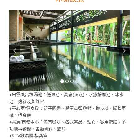
●出雲風呂裸湯池：低溫池、高泉(溫)池、水療按摩池、冰水
池、烤箱及蒸氣室
●童心室/健身房：親子圖書、兒童益智遊戲、跑步機、腳踏車
機、塑身儀
●書房/商務中心：備有咖啡、各式茶品、點心、客用電腦、多
功能事務機、各類書籍、影片
●KTV歡唱廳/棋奕室