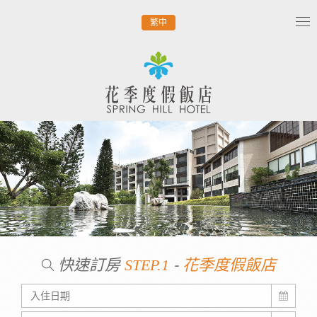
繁中
Tog
nav
快速訂房
-
STEP.1
花季度假飯店