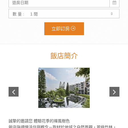
數 量 :
立即訂房
飯店簡介
誠摯的邀請您 體驗花季的禪風樹色
飯店強調慢活住宿概念－取材於地域之自然景觀，翠綠竹林，