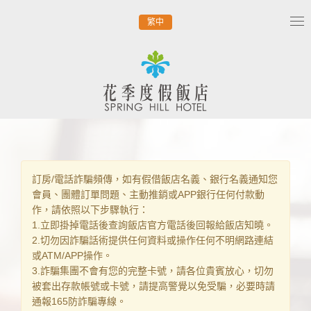
繁中
Tog
nav
訂房/電話詐騙頻傳，如有假借飯店名義、銀行名義通知您
會員、團體訂單問題、主動推銷或APP銀行任何付款動
作，請依照以下步驟執行：
1.立即掛掉電話後查詢飯店官方電話後回報給飯店知曉。
2.切勿因詐騙話術提供任何資料或操作任何不明網路連結
或ATM/APP操作。
3.詐騙集團不會有您的完整卡號，請各位貴賓放心，切勿
被套出存款帳號或卡號，請提高警覺以免受騙，必要時請
通報165防詐騙專線。