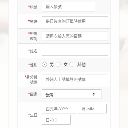
*
帳號
*
密碼
*
密碼
確認
*
姓名
男
女
其他
*
性別
*
身分證
號碼
*
國家
*
生日