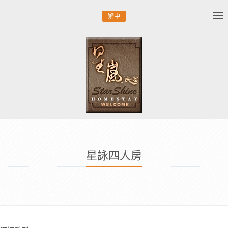
繁中
Tog
nav
星詠四人房