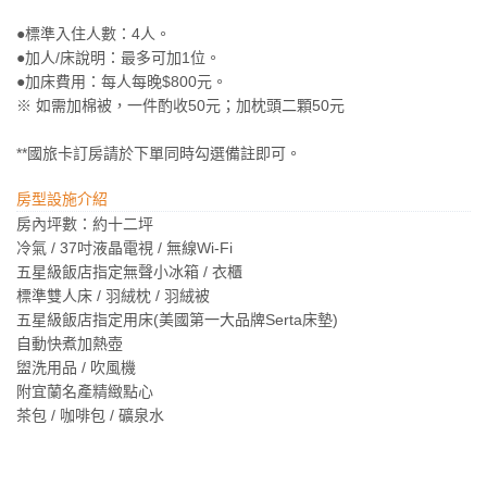
●標準入住人數：4人。
●加人/床說明：最多可加1位。
●加床費用：每人每晚$800元。
※ 如需加棉被，一件酌收50元；加枕頭二顆50元
**國旅卡訂房請於下單同時勾選備註即可。
房型設施介紹
房內坪數：約十二坪
冷氣 / 37吋液晶電視 / 無線Wi-Fi
五星級飯店指定無聲小冰箱 / 衣櫃
標準雙人床 / 羽絨枕 / 羽絨被
五星級飯店指定用床(美國第一大品牌Serta床墊)
自動快煮加熱壺
盥洗用品 / 吹風機
附宜蘭名產精緻點心
茶包 / 咖啡包 / 礦泉水