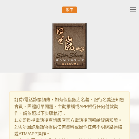
繁中
Tog
nav
訂房/電話詐騙頻傳，如有假借飯店名義、銀行名義通知您
會員、團體訂單問題、主動推銷或APP銀行任何付款動
作，請依照以下步驟執行：
1.立即掛掉電話後查詢飯店官方電話後回報給飯店知曉。
2.切勿因詐騙話術提供任何資料或操作任何不明網路連結
或ATM/APP操作。