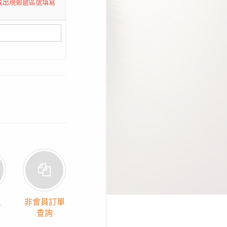
或出現郵遞區號填寫
員
非會員訂單
查詢