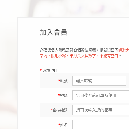
加入會員
為確保個人隱私及符合個資法規範，帳號與密碼
請避免
字內，限用小寫、半形英文與數字，不能有空白
。
*
必填項目
*
帳號
*
密碼
*
密碼
確認
*
姓名