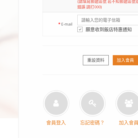
(請填寫郵遞區號 若不知郵遞區號
錯誤 請打000)
*
E-mail
願意收到飯店特惠通知
重設資料
加入會員
會員登入
忘記密碼？
加入會