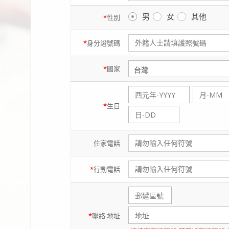
男
女
其他
*
性別
*
身分證
號碼
*
國家
*
生日
住家
電話
*
行動
電話
*
聯絡
地址