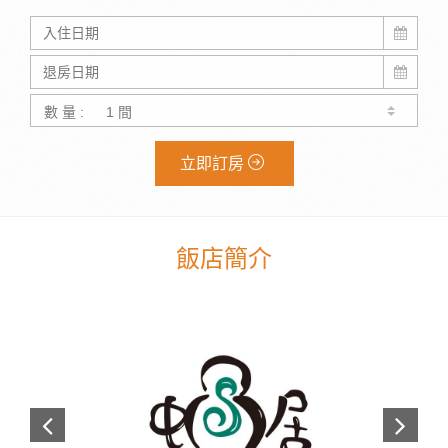
數 量 :
立即訂房
飯店簡介