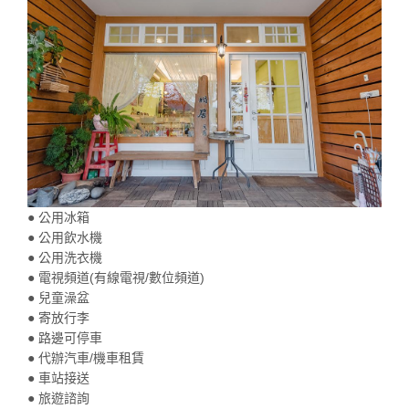
● 公用冰箱
● 公用飲水機
● 公用洗衣機
● 電視頻道(有線電視/數位頻道)
● 兒童澡盆
● 寄放行李
● 路邊可停車
● 代辦汽車/機車租賃
● 車站接送
● 旅遊諮詢