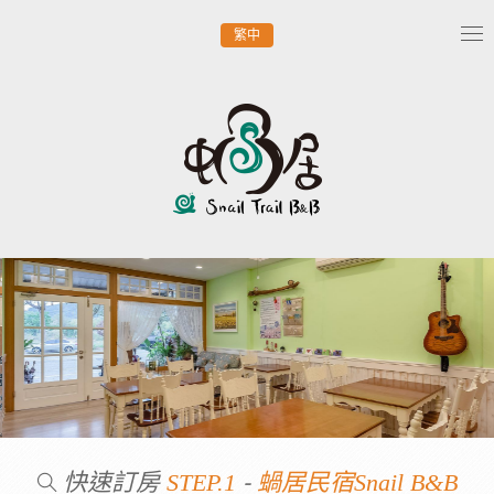
繁中
Tog
nav
快速訂房
-
STEP.1
蝸居民宿Snail B&B