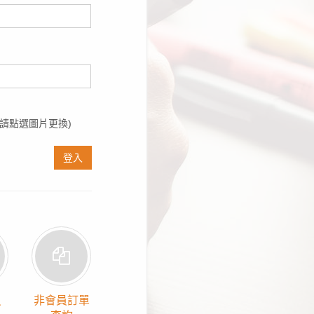
請點選圖片更換)
登入
員
非會員訂單