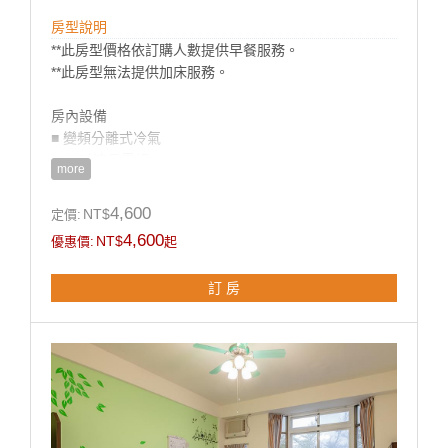
房型說明
**此房型價格依訂購人數提供早餐服務。
**此房型無法提供加床服務。
房內設備
■ 變頻分離式冷氣
■ 42吋液晶電視
more
■ 冰箱
■ 梳妝台
4,600
NT$
定價:
■ 盥洗用品(毛巾/浴巾/牙膏/牙刷/沐浴乳/洗髮精)
4,600
NT$
優惠價:
起
■ 吹風機
​■ 電熱水瓶
訂 房
■ 茶包/咖啡包/礦泉水
**國旅卡訂房請於下單同時勾選備註即可。