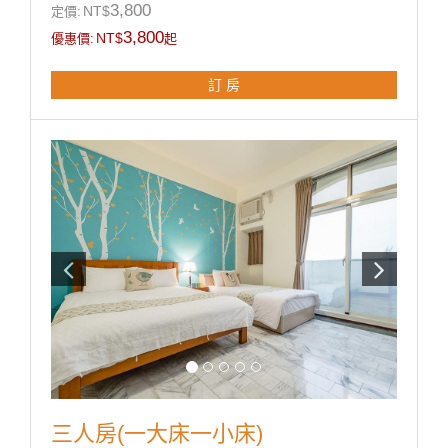
■ 梳妝台
3,800
NT$
定價:
■ 盥洗用品(毛巾/浴巾/牙膏/牙刷/沐浴乳/洗髮精)
3,800
NT$
優惠價:
起
■ 吹風機
​■ 電熱水瓶
訂 房
■ 茶包/咖啡包/礦泉水
**國旅卡訂房請於下單同時勾選備註即可。
三人房(一大床一小床)