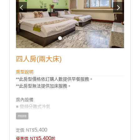
四人房(兩大床)
房型說明
**此房型價格依訂購人數提供早餐服務。
**此房型無法提供加床服務。
房內設備
■ 變頻分離式冷氣
■ 42吋液晶電視
more
■ 冰箱
■ 梳妝台
5,400
NT$
定價:
■ 盥洗用品(毛巾/浴巾/牙膏/牙刷/沐浴乳/洗髮精)
5,400
NT$
優惠價:
起