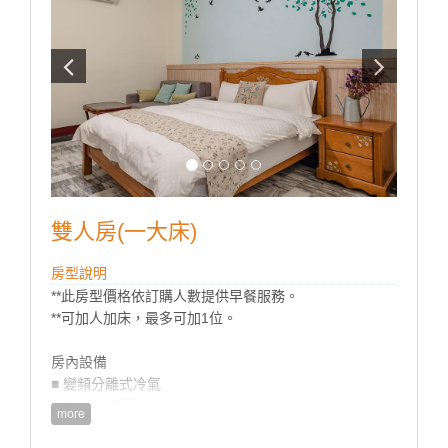
雙人房(一大床)
房型說明
**此房型價格依訂購人數提供早餐服務。
**可加人加床，最多可加1位。
房內設備
■ 變頻分離式冷氣
■ 42吋液晶電視
more
■ 冰箱