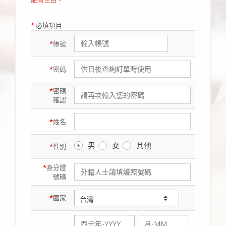
*
必填項目
*
帳號
*
密碼
*
密碼
確認
*
姓名
男
女
其他
*
性別
*
身分證
號碼
*
國家